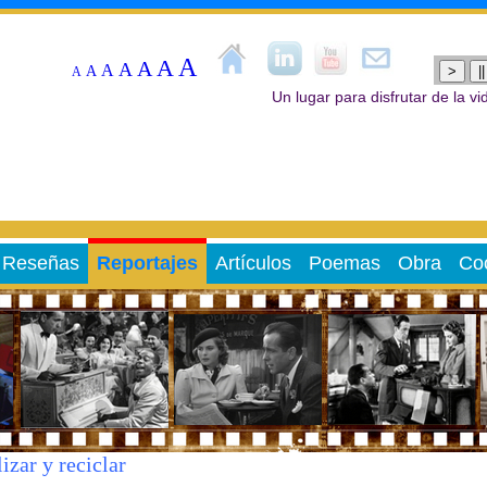
A
A
A
A
A
A
>
||
A
Un lugar para disfrutar de la v
Reseñas
Reportajes
Artículos
Poemas
Obra
Coo
izar y reciclar