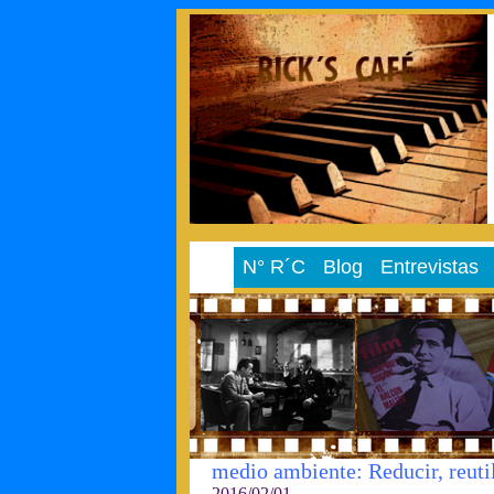
N° R´C
Blog
Entrevistas
medio ambiente: Reducir, reutil
2016/02/01