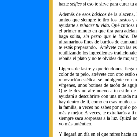
hazte
selfies
si eso te sirve para curar tu
Además de esos
básicos
de la alacena, 
amigo que siempre te tiró los trastos y 
ayudarte a
rehacer tu vida
. Qué curiosa 
el primer minuto en que tira para adela
haga solita,
sin perro que le ladre
. De
ultramarinos finos de barrios de campani
te estás preparando.
Atrévete con las e
reutilizando los ingredientes tradicional
rebaña el plato y no te olvides de mojar p
Ligeros de lastre y queriéndonos, lleg
color de tu pelo, atrévete con otro estil
renovación estética, sé indulgente con 
vírgenes, unos botines de tacón de aguj
Que le des un aire nuevo a tu estilo de 
ayudará a descubrirte con una mirada 
hay dentro de ti, como en esas muñecas r
la familia, a veces no sabes por qué o p
más y mejor. A veces, te extrañarás a ti 
siempre saca sorpresas a la luz. Quizá n
yo más auténtico.
Y llegará un día en el que mires hacia at