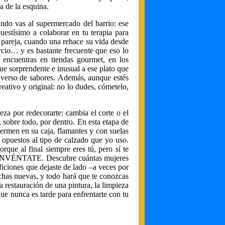
da de la esquina.
ando vas al supermercado del barrio: ese
puestísimo a colaborar en tu terapia para
a pareja, cuando una rehace su vida desde
rcio… y es bastante frecuente que eso lo
o encuentras en tiendas gourmet, en los
ue sorprendente e inusual a ese plato que
niverso de sabores. Además, aunque estés
reativo y original: no lo dudes, cómetelo,
za por redecorarte: cambia el corte o el
, sobre todo, por dentro. En esta etapa de
ermen en su caja, flamantes y con suelas
 opuestos al tipo de calzado que yo uso.
rque al final siempre eres tú, pero sí te
 REINVÉNTATE. Descubre cuántas mujeres
ficiones que dejaste de lado –a veces por
uchas nuevas, y todo hará que te conozcas
a restauración de una pintura, la limpieza
ue nunca es tarde para enfrentarte con tu