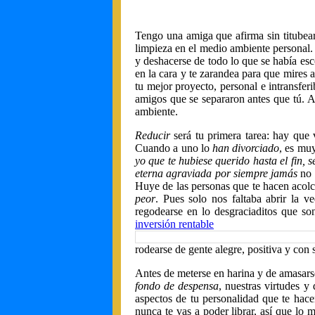
Tengo una amiga que afirma sin titubear
limpieza en el medio ambiente personal. 
y deshacerse de todo lo que se había es
en la cara y te zarandea para que mires a
tu mejor proyecto, personal e intransfer
amigos que se separaron antes que tú. A
ambiente.
Reducir
será tu primera tarea: hay que v
Cuando a uno lo
han divorciado
, es muy
yo que te hubiese querido hasta el fin, s
eterna agraviada por siempre jamás
no 
Huye de las personas que te hacen acolch
peor
. Pues solo nos faltaba abrir la 
regodearse en lo desgraciaditos que so
inversión rentable
rodearse de gente alegre, positiva y con
Antes de meterse en harina y de amasarse
fondo de despensa
, nuestras virtudes 
aspectos de tu personalidad que te hacen
nunca te vas a poder librar, así que lo m