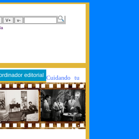
V+
v-
ida
rdinador editorial
Cuidando tu