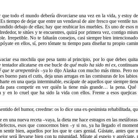
 que todo el mundo debería divorciarse una vez en la vida, y estoy d
Es tiempo de dejar que entre un vendaval de aire fresco que ventile tus 
condido debajo de ellas; hay que reubicar los muebles. Es uno de esos 
lrededor, te sitúes y te encuentres, quizá por primera vez, contigo mis
ible. Irrepetible. No te faltarán consejos, casi siempre bien intencio
póyate en ellos, sí, pero tómate tu tiempo para diseñar tu propio cami
aciar esa mochila que pesa tanto al principio, por lo que debes quitar
 tentador alicatarse en ese bucle de
qué malo ha sido mi ex
, continua
é que te arrepentirás
–ya lo dijo Alaska con mucho más ritmo. Pero no
es bueno para el cutis, deja unas arrugas en las comisuras de los labio
arte en una queja interminable, escápate de aquellos que siempre tiene
veda para competir en ver quién la tiene más grande… la pena. Qué 
n y en lo cruel que ha sido la vida con ellos. Frente a esos quejicas
 sentido del humor, creedme: os lo dice una ex-pesimista rehabilitada, q
 en una nueva receta –vaya, la dieta me hace estragos en las metáforas
y defectos, esos que conocemos bien –y si no, ya ha llegado el mome
 sentir bien, aquellos por los que te caes genial. Gústate, antes que 
ejor será llevarse bien con tu mismidad. Mírate al espejo y apréciate, 