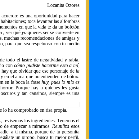
Lozanita Ozores
e acuerdo: es una oportunidad para hacer
habitaciones; toca levantar las alfombras
momentos en que la vida te da un bofetón
ma ; ver qué
yo
quieres ser se convierte en
nados, muchas recomendaciones de amigas y
no, para que sea respetuoso con tu medio
le todo el lastre de negatividad y rabia.
ndo con
cómo pudiste hacerme esto a mí,
 hay que olvidar que ese personaje de
la
s y en el alma que no entienden de bótox.
n en la boca la frase
huy, pues lo mío es
horror. Porque hay a quienes les gusta
 oscuros y tan cansinos, siempre es una
ue lo ha comprobado en risa propia.
-, revisemos los ingredientes. Tenemos el
nto de empezar a mirarnos.
Reutiliza
esos
nadie, a ti misma, porque de tu personita
regálate un piropo, busca tu mejor perfil,