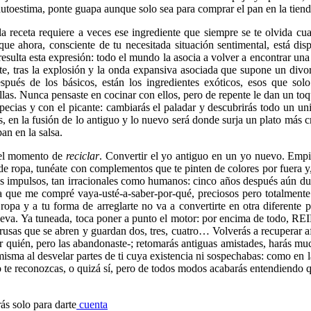
 autoestima, ponte guapa aunque solo sea para comprar el pan en la tien
la receta requiere a veces ese ingrediente que siempre se te olvida cu
que ahora, consciente de tu necesitada situación sentimental, está dis
resulta esta expresión: todo el mundo la asocia a volver a encontrar un
nte, tras la explosión y la onda expansiva asociada que supone un divo
spués de los básicos, están los ingredientes exóticos, esos que sol
llas. Nunca pensaste en cocinar con ellos, pero de repente le dan un toq
specias y con el picante: cambiarás el paladar y descubrirás todo un u
es, en la fusión de lo antiguo y lo nuevo será donde surja un plato más c
an en la salsa.
a el momento de
reciclar
. Convertir el yo antiguo en un yo nuevo. Empie
o de ropa, tunéate con complementos que te pinten de colores por fuera y
tus impulsos, tan irracionales como humanos: cinco años después aún du
a que me compré vaya-usté-a-saber-por-qué, preciosos pero totalmente
ropa y a tu forma de arreglarte no va a convertirte en otra diferente po
nueva. Ya tuneada, toca poner a punto el motor: por encima de todo,
usas que se abren y guardan dos, tres, cuatro… Volverás a recuperar a
or quién, pero las abandonaste-; retomarás antiguas amistades, harás m
misma al desvelar partes de ti cuya existencia ni sospechabas: como en l
o te reconozcas, o quizá sí, pero de todos modos acabarás entendiendo q
rás solo para darte
cuenta