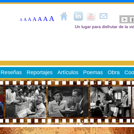
A
A
A
A
A
A
>
||
A
Un lugar para disfrutar de la v
Reseñas
Reportajes
Artículos
Poemas
Obra
Coor