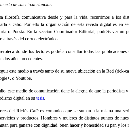
acerlo de sus circunstancias.
a filosofía comunicativa desde y para la vida, recurrimos a los dis
levarla a cabo. Por ello la organización de esta revista digital es en 
raria o Poesía. En la sección Coordinador Editorial, podréis ver un per
 a través del correo electrónico.
roteca donde los lectores podréis consultar todas las publicaciones (a
s dos años precedentes.
guir este medio a través tanto de su nueva ubicación en la Red (rick-ca
ogle+, o Youtube.
lio, este medio de comunicación tiene la alegría de que la periodista y
odismo digital en su
tesis
.
ctores del Rick´s Café os comunico que se suman a la misma una s
servicios y productos. Hombres y mujeres de distintos puntos de nuest
ntan para ganarse con dignidad, buen hacer y honestidad su pan y los r