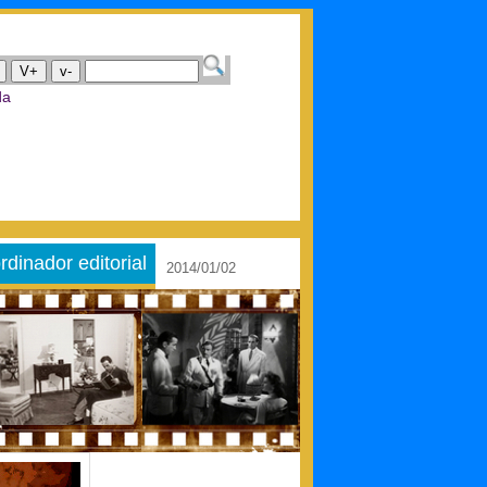
V+
v-
ida
dinador editorial
2014/01/02