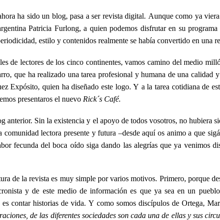
hora ha sido un blog, pasa a ser revista digital. Aunque como ya viera
-argentina Patricia Furlong, a quien podemos disfrutar en su program
eriodicidad, estilo y contenidos realmente se había convertido en una re
les de lectores de los cinco continentes, vamos camino del medio milló
ro, que ha realizado una tarea profesional y humana de una calidad y 
ez Expósito, quien ha diseñado este logo. Y a la tarea cotidiana de es
odemos presentaros el nuevo
Rick´s Café.
og anterior. Sin la existencia y el apoyo de todos vosotros, no hubiera s
a comunidad lectora presente y futura –desde aquí os animo a que sigá
labor fecunda del boca oído siga dando las alegrías que ya venimos d
ra de la revista es muy simple por varios motivos. Primero, porque des
e cronista y de este medio de información es que ya sea en un puebl
rio es contar historias de vida. Y como somos discípulos de Ortega, M
raciones, de las diferentes sociedades son cada una de ellas y sus circ