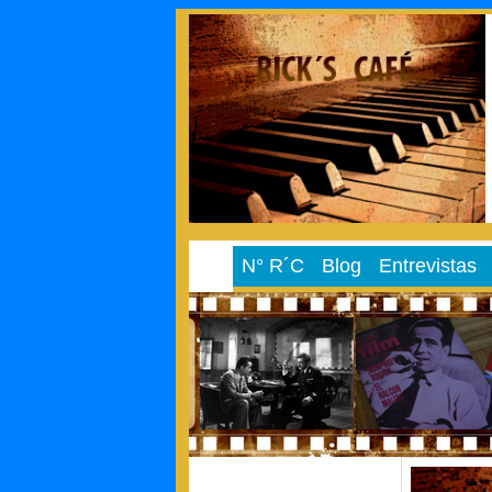
N° R´C
Blog
Entrevistas